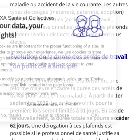
maladie ou accident de la vie courante. Les autres
types de congés (maternité, paternité, adoption)
AXA Santé et Collectives
ou d’arrêts spécifiques (accidents du travail,
Your data, your
maladies professionnelles) disposent de plafonds
rights!
d’indemnisation distincts et généralement plus
élevés.
Cookies are important for the proper functioning of a site. In
order to improve your experience, we use cookies to store
Évolution de la durée des arrêts de travail
login information and provide a secure login, collect statistics
: un point clé à anticiper
to optimize site functionality and tailor content to your
interests.
To modify your preferences afterwards, click on the 'Cookie
Indépendamment de cette revalorisation, une
Preferences' link located in the page footer.
réforme majeure encadre la durée des arrêts de
We respect your privacy, here's how.
travail pour accident ou maladie.
À partir du 1er
septembre 2026
, les arrêts prescrits
pour la
Consents certified by
première fois seront limités à 31 jours. En cas de
No, thanks
I want to choose
OK!
renouvellement, la durée totale ne pourra excéder
Consent Management Platform: Personalize Your Options
62 jours.
Une dérogation à ces plafonds est
Axeptio consent
Our platform empowers you to tailor and manage your privacy s
possible si le professionnel de santé justifie sa