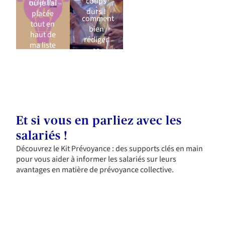
à haut
?
coups
où je l’ai
:
niveau
durs !
placée
comment
tout en
bien
haut de
rédiger
ma liste
sa
clause
bénéficiaire
?
Et si vous en parliez avec les
salariés !
Découvrez le Kit Prévoyance : des supports clés en main
pour vous aider à informer les salariés sur leurs
avantages en matière de prévoyance collective.