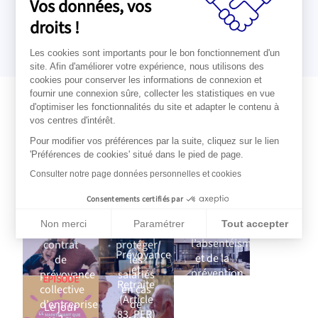
Vos données, vos
droits !
Les cookies sont importants pour le bon fonctionnement d'un
site. Afin d'améliorer votre expérience, nous utilisons des
cookies pour conserver les informations de connexion et
fournir une connexion sûre, collecter les statistiques en vue
d'optimiser les fonctionnalités du site et adapter le contenu à
vos centres d'intérêt.
Pour modifier vos préférences par la suite, cliquez sur le lien
Aller plus loin sur la
'Préférences de cookies' situé dans le pied de page.
prévoyance
ARTICLE
PAROLE
Consulter notre page données personnelles et cookies
D'EXPERT
FAQ
La
Consentements certifiés par
Baromètre
Qu’est-
prévoyance
Non merci
Paramétrer
Tout accepter
ARTICLE
de
ce qu’un
:
l’absentéisme
contrat
protéger
Plateforme de Gestion du Consentement : Personnalisez vos Op
Axeptio consent
Prévoyance
et de la
de
les
Notre plateforme vous permet d'adapter et de gérer vos paramèt
et
prévention
prévoyance
salariés
EPISODE
Retraite
: une
collective
en cas
(Article
stabilisation
d’entreprise
de
Le jour
83, PER)