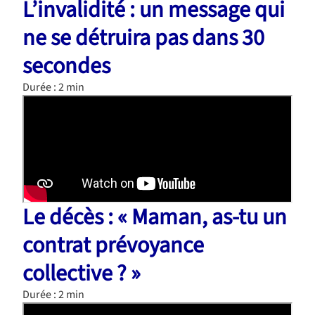
L’invalidité : un message qui
ne se détruira pas dans 30
secondes
Durée : 2 min
Le décès : « Maman, as-tu un
contrat prévoyance
collective ? »
Durée : 2 min