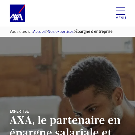
Aller au
contenu
MENU
Vous êtes ici :
Accueil
Nos expertises
Épargne d’entreprise
EXPERTISE
AXA, le partenaire en
épargne salariale et