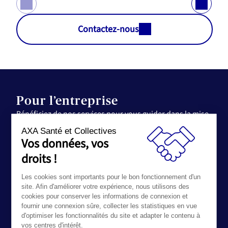
Contactez-nous
Pour l’entreprise
Bénéficiez de nos services pour vous guider dans la mise
en place d’un plan d’épargne salariale et retraite en
AXA Santé et Collectives
entreprise.
Vos données, vos
droits !
First web épargne salariale et
épargne retraite
Les cookies sont importants pour le bon fonctionnement d'un
site. Afin d'améliorer votre expérience, nous utilisons des
Un accompagnement sur-mesure
cookies pour conserver les informations de connexion et
Plus de détails
fournir une connexion sûre, collecter les statistiques en vue
d'optimiser les fonctionnalités du site et adapter le contenu à
vos centres d'intérêt.