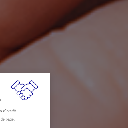
s
 d'intérêt.
d de page.