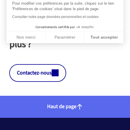
Pour modifier vos préférences par la suite, cliquez sur le lien
'Préférences de cookies' situé dans le pied de page.
Consulter notre page données personnelles et cookies
Nos services AXA
Consentements certifiés par
Vous souhaitez en savoir
Non merci
Paramétrer
Tout accepter
plus ?
Plateforme de Gestion du Consentement : Personnalisez vos Op
Axeptio consent
Notre plateforme vous permet d'adapter et de gérer vos paramèt
Contactez-nous
Haut de page