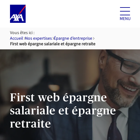
Aller au
contenu
MENU
Vous êtes ici :
Accueil
Nos expertises
Épargne d’entreprise
First web épargne salariale et épargne retraite
First web épargne
salariale et épargne
retraite