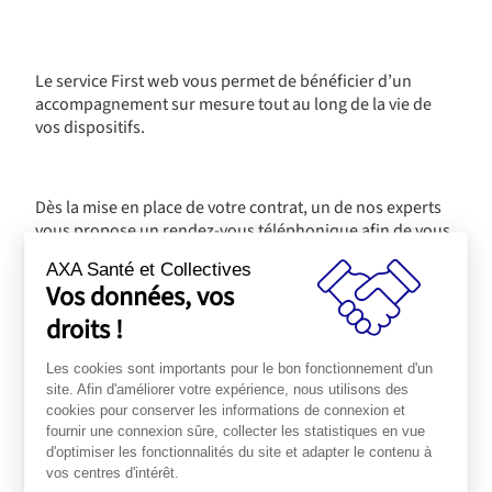
Le service First web vous permet de bénéficier d’un
accompagnement sur mesure tout au long de la vie de
vos dispositifs.
Dès la mise en place de votre contrat, un de nos experts
vous propose un rendez-vous téléphonique afin de vous
accompagner dans la mise en place de vos dispositifs
AXA Santé et Collectives
d’épargne salariale et/ou d’épargne retraite. Notre expert
Vos données, vos
vous guide lors de votre 1ère connexion sur l’espace
droits !
client et peut répondre à l’ensemble de vos questions. Il
vous aide et simplifie vos démarches aussi bien en
épargne salariale (mise en place du contrat, opérations
Les cookies sont importants pour le bon fonctionnement d'un
collectives…), qu’en épargne retraite (mise en place du
site. Afin d'améliorer votre expérience, nous utilisons des
cookies pour conserver les informations de connexion et
contrat, déclaration des cotisations…).
fournir une connexion sûre, collecter les statistiques en vue
d'optimiser les fonctionnalités du site et adapter le contenu à
vos centres d'intérêt.
PRODUIT PRÉCÉDENT
PRODUIT SUIVANT