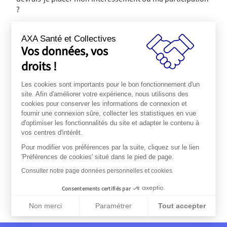
?
AXA Santé et Collectives
Vos données, vos
PRODUIT PRÉCÉDENT
PRODUIT SUIVANT
droits !
Les cookies sont importants pour le bon fonctionnement d'un
site. Afin d'améliorer votre expérience, nous utilisons des
Nos services AXA
cookies pour conserver les informations de connexion et
Vous souhaitez en savoir
fournir une connexion sûre, collecter les statistiques en vue
d'optimiser les fonctionnalités du site et adapter le contenu à
plus ?
vos centres d'intérêt.
Pour modifier vos préférences par la suite, cliquez sur le lien
'Préférences de cookies' situé dans le pied de page.
Consulter notre page données personnelles et cookies
Contactez-nous
Consentements certifiés par
Non merci
Paramétrer
Tout accepter
Plateforme de Gestion du Consentement : Personnalisez vos Op
Axeptio consent