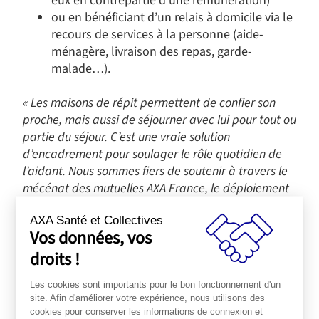
eux en contrepartie d’une rémunération)
ou en bénéficiant d’un relais à domicile via le
recours de services à la personne (aide-
ménagère, livraison des repas, garde-
malade…).
« Les maisons de répit permettent de confier son
proche, mais aussi de séjourner avec lui pour tout ou
partie du séjour. C’est une vraie solution
d’encadrement pour soulager le rôle quotidien de
l’aidant. Nous sommes fiers de soutenir à travers le
mécénat des mutuelles AXA France, le déploiement
des innovantes Maisons du Répit par la
Fondation
AXA Santé et Collectives
France Répit
(à Lyon puis à Boulogne-Billancourt).
Vos données, vos
Elles permettent aux enfants et adultes malades ou
droits !
en situation de handicap, ainsi qu’à leurs proches
aidants, de bénéficier d’un lieu et de temps pour se
Les cookies sont importants pour le bon fonctionnement d'un
ressourcer et être accompagnés. »
souligne Katell
site. Afin d'améliorer votre expérience, nous utilisons des
Clère, Directrice Technique Notoriété et Innovation
cookies pour conserver les informations de connexion et