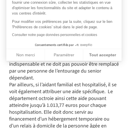
d’AXA Santé et Collectives.
fournir une connexion sûre, collecter les statistiques en vue
d'optimiser les fonctionnalités du site et adapter le contenu à
vos centres d'intérêt.
Le montant annuel de l’aide au répit s’élève à
Pour modifier vos préférences par la suite, cliquez sur le lien
510,26 euros en 2022
. Elle est versée par le conseil
'Préférences de cookies' situé dans le pied de page.
départemental. Ce versement est conditionné à ce
Consulter notre page données personnelles et cookies
que la personne âgée perçoive l’allocation
personnalisée d’autonomie (APA) et que son plan
Consentements certifiés par
d’aide de l’APA soit épuisé. De plus, le proche
Non merci
Paramétrer
Tout accepter
aidant doit assurer une présence ou une aide
Plateforme de Gestion du Consentement : Personnalisez vos Op
indispensable et ne doit pas pouvoir être remplacé
Axeptio consent
Notre plateforme vous permet d'adapter et de gérer vos paramèt
par une personne de l’entourage du senior
dépendant.
Par ailleurs, si l’aidant familial est hospitalisé, il se
voit également attribuer une aide spécifique. Le
département octroie ainsi cette aide pouvant
atteindre jusqu’à 1.013,77 euros pour chaque
hospitalisation. Elle doit donc servir au
financement d’un hébergement temporaire ou
d’un relais à domicile de la personne âgée en