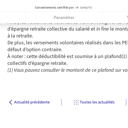
principale. Et en choisissant d’effectuer des versements 
trimestriels ou semestriels, le salarié se constitue une é
Consentements certifiés par
Ravoteur, Directrice Epargne Retraite Entreprise d’AXA F
Paramétrer
Ainsi, les versements volontaires viennent augmenter 
 du Consentement : Personnalisez vos Options
d’épargne retraite collective du salarié et
in fine
le monta
permet d'adapter et de gérer vos paramètres de confidential
à la retraite.
De plus, les versements volontaires réalisés dans les 
défaut d’option contraire.
À noter : cette déductibilité est soumise à un plafond(
collectifs d’épargne retraite.
(1) Vous pouvez consulter le montant de ce plafond sur vo
Actualité précédente
Toutes les actualités