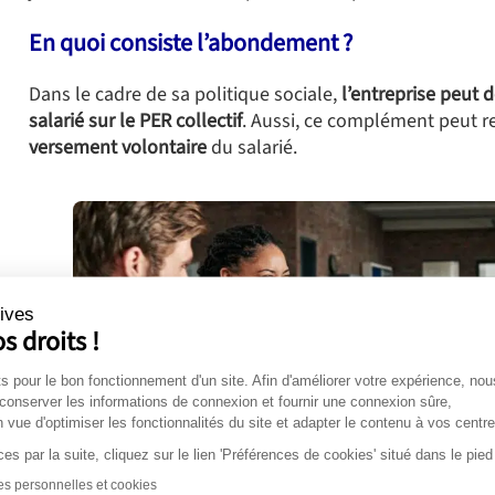
En quoi consiste l’abondement ?
Dans le cadre de sa politique sociale,
l’entreprise peut
salarié sur le PER collectif
. Aussi, ce complément peut 
versement volontaire
du salarié.
ives
s droits !
s pour le bon fonctionnement d'un site. Afin d'améliorer votre expérience, nou
Quels sont les avantages des versements volon
 conserver les informations de connexion et fournir une connexion sûre,
n vue d'optimiser les fonctionnalités du site et adapter le contenu à vos centres
«
Grâce aux versements volontaires, le salarié peut à la fo
es par la suite, cliquez sur le lien 'Préférences de cookies' situé dans le pie
augmenter demain sa retraite. Il pourra également utilis
s personnelles et cookies