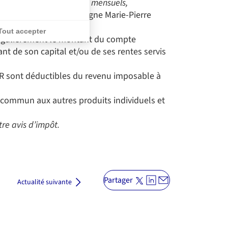
programmés, qu’ils soient mensuels,
pargne en douceur.
» souligne Marie-Pierre
rance.
Tout accepter
régulièrement le montant du compte
nt de son capital et/ou de ses rentes servis
ité, en garantissant la conformité avec les réglementation
PER sont déductibles du revenu imposable à
1) commun aux autres produits individuels et
tre avis d’impôt.
Partager
Actualité suivante