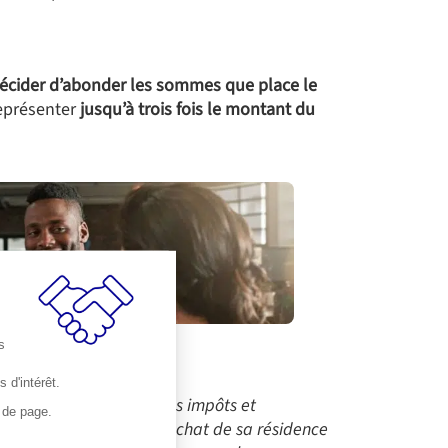
 décider d’abonder les sommes que place le
représenter
jusqu’à trois fois le montant du
s
taires ?
 d'intérêt.
is réduire aujourd’hui ses impôts et
d de page.
er cette épargne pour l’achat de sa résidence