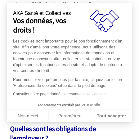
voire par SMS. Il est préférable qu’il en fasse
également part à un représentant du Conseil
AXA Santé et Collectives
Social et Economique (CSE) ou de la Commission
Vos données, vos
Santé, Sécurité et Conditions de Travail (CSSCT).
droits !
Attention : la procédure est individuelle. Même si
plusieurs salariés exercent leur droit de retrait en
Les cookies sont importants pour le bon fonctionnement d'un
site. Afin d'améliorer votre expérience, nous utilisons des
même temps et pour le même motif, ils doivent le
cookies pour conserver les informations de connexion et
notifier chacun à leur employeur. Le droit de retrait
fournir une connexion sûre, collecter les statistiques en vue
ne peut pas être utilisé pour des revendications
d'optimiser les fonctionnalités du site et adapter le contenu à
salariales ou d’amélioration des conditions de
vos centres d'intérêt.
travail.
Pour modifier vos préférences par la suite, cliquez sur le lien
'Préférences de cookies' situé dans le pied de page.
Consulter notre page données personnelles et cookies
Consentements certifiés par
Non merci
Paramétrer
Tout accepter
Plateforme de Gestion du Consentement : Personnalisez vos Op
Axeptio consent
Quelles sont les obligations de
Notre plateforme vous permet d'adapter et de gérer vos paramèt
l’employeur ?