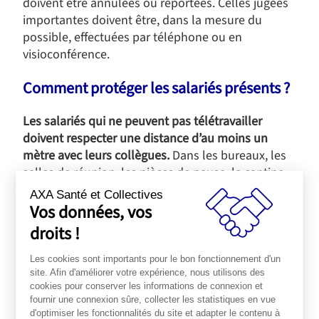
doivent être annulées ou reportées. Celles jugées
importantes doivent être, dans la mesure du
possible, effectuées par téléphone ou en
visioconférence.
Comment protéger les salariés présents ?
Les salariés qui ne peuvent pas télétravailler
doivent respecter une distance d’au moins un
mètre avec leurs collègues.
Dans les bureaux, les
salles de réunion, les pièces de pause, la cantine
ou au restaurant d’entreprise, les tables doivent
AXA Santé et Collectives
être séparées d’au moins un mètre. Les repas
Vos données, vos
doivent être idéalement pris à tour de rôle afin
droits !
qu’il n’y ait pas plus de 10 personnes dans le lieu
de restauration. Les salariés doivent pouvoir
Les cookies sont importants pour le bon fonctionnement d'un
disposer d’un point d’eau pour pouvoir se laver
site. Afin d'améliorer votre expérience, nous utilisons des
cookies pour conserver les informations de connexion et
régulièrement les mains et/ou de gel
fournir une connexion sûre, collecter les statistiques en vue
hydroalcoolique.
d'optimiser les fonctionnalités du site et adapter le contenu à