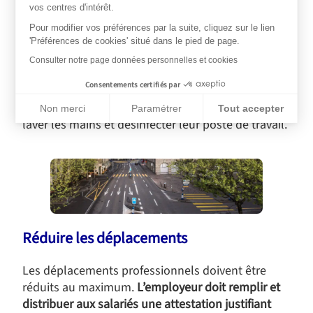
vos centres d'intérêt.
Les salariés en contact avec la clientèle doivent
Pour modifier vos préférences par la suite, cliquez sur le lien
porter des masques.
Les guichets doivent être
'Préférences de cookies' situé dans le pied de page.
équipés de vitres protectrices. Une zone de
Consulter notre page données personnelles et cookies
courtoisie d’un mètre doit être indiquée à l’aide
Consentements certifiés par
d’un marquage au sol. De plus, les salariés doivent
pouvoir bénéficier de pauses régulières pour se
Non merci
Paramétrer
Tout accepter
laver les mains et désinfecter leur poste de travail.
Plateforme de Gestion du Consentement : Personnalisez vos Op
Axeptio consent
Notre plateforme vous permet d'adapter et de gérer vos paramèt
Réduire les déplacements
Les déplacements professionnels doivent être
réduits au maximum.
L’employeur doit remplir et
distribuer aux salariés une attestation justifiant