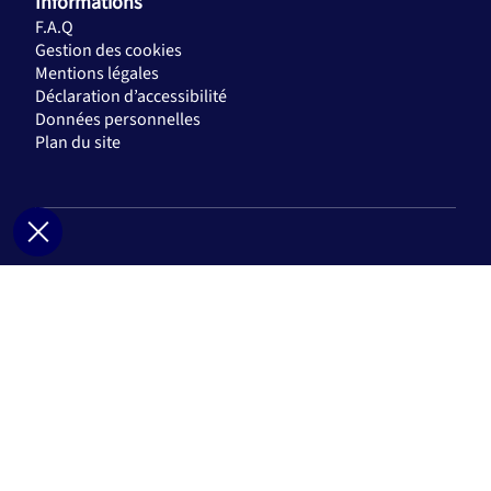
Informations
F.A.Q
Gestion des cookies
Mentions légales
Déclaration d’accessibilité
Données personnelles
Plan du site
Suivre AXA sur les réseaux
Inscrivez-vous à notre lettre d’information
pour recevoir mensuellement nos
actualités, être informé des nouveautés, nos
expertises, etc...