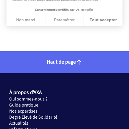
Consentements certifiés par
Non merci
Paramétrer
Tout accepter
Plateforme de Gestion du Consentement : Personnalisez vos Op
Axeptio consent
Notre plateforme vous permet d'adapter et de gérer vos paramèt
Haut de page
À propos d’AXA
Qui sommes-nous ?
Guide pratique
Nos expertises
Degré Élevé de Solidarité
Actualités