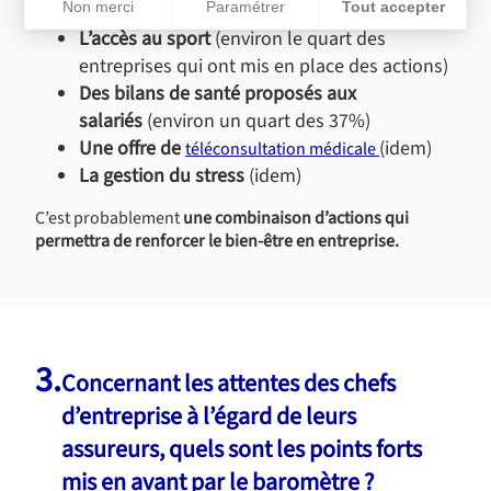
Non merci
Paramétrer
Tout accepter
celles qui ont mis en place des actions)
L’accès au sport
(environ le quart des
Plateforme de Gestion du Consentement : Personnalisez vos Op
Axeptio consent
Notre plateforme vous permet d'adapter et de gérer vos paramèt
entreprises qui ont mis en place des actions)
Des bilans de santé proposés aux
salariés
(environ un quart des 37%)
Une offre de
(idem)
téléconsultation médicale
La gestion du stress
(idem)
C’est probablement
une combinaison d’actions qui
permettra de renforcer le bien-être en entreprise.
3.
Concernant les attentes des chefs
d’entreprise à l’égard de leurs
assureurs, quels sont les points forts
mis en avant par le baromètre ?