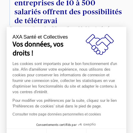
entreprises de 10 à 500
salariés offrent des possibilités
de télétravai
Et cette pratique du télétravail semble bien intégrée :
parmi les entreprises qui l’ont mis en place, seul un quart
AXA Santé et Collectives
seulement disent avoir du mal à maintenir leur
Vos données, vos
productivité.
droits !
On relève d’ailleurs des indicateurs un peu plus positifs
dans les entreprises qui ont recours au télétravail, et
Les cookies sont importants pour le bon fonctionnement d'un
notamment un peu moins d’absentéisme.
Signe que le
site. Afin d'améliorer votre expérience, nous utilisons des
télétravail semble plutôt aller de pair avec un meilleur
cookies pour conserver les informations de connexion et
climat interne ?
fournir une connexion sûre, collecter les statistiques en vue
Outre l’instauration du télétravail, un peu plus du tiers
d'optimiser les fonctionnalités du site et adapter le contenu à
des entreprises (37%) ont mis en place
des mesures
vos centres d'intérêt.
relatives à la Qualité de Vie et des Conditions de Travail
Pour modifier vos préférences par la suite, cliquez sur le lien
(QVCT) et au bien-être des salariés.
'Préférences de cookies' situé dans le pied de page.
Leurs actions dans ce domaine sont notamment :
Consulter notre page données personnelles et cookies
La formation aux troubles musculo-
Consentements certifiés par
squelettiques
(une entreprise sur deux parmi