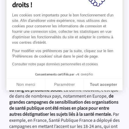
droits !
remboursements liés à la santé
mentale à Taïwan et en
Les cookies sont importants pour le bon fonctionnement d'un
Thaïlande
site. Afin d'améliorer votre expérience, nous utilisons des
cookies pour conserver les informations de connexion et
Nous espérons que la COVID-19 aura commencé à libérer
fournir une connexion sûre, collecter les statistiques en vue
la parole autour des troubles de santé mentale et de
d'optimiser les fonctionnalités du site et adapter le contenu à
l’importance de les soigner. Et ce d’autant que
d’autres
vos centres d'intérêt.
sujets d’anxiété viennent s’ajouter avec les tensions
Pour modifier vos préférences par la suite, cliquez sur le lien
géopolitiques sans oublier l’éco-anxiété qui grimpe en
'Préférences de cookies' situé dans le pied de page.
flèche.
4.
Consulter notre page données personnelles et cookies
Quelles tendances et pistes se
Consentements certifiés par
dégagent selon vous ?
La pandémie de COVID-19, a donc élevé la santé mentale
Non merci
Paramétrer
Tout accepter
au rang de problème social
. La bonne nouvelle, c’est que
Plateforme de Gestion du Consentement : Personnalisez vos Op
Axeptio consent
de dans de nombreux pays, notamment en Europe,
de
Notre plateforme vous permet d'adapter et de gérer vos paramèt
grandes campagnes de sensibilisation des organisations
de santé publique ont été mises en place pour entre
autres déstigmatiser les sujets liés à la santé mentale.
Par
exemple, en France, Santé Publique France a déployé des
campagnes en mettant l’accent sur les 18-24 ans, qui ont