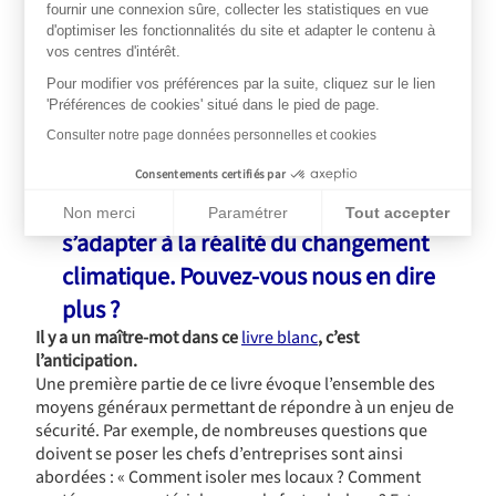
fournir une connexion sûre, collecter les statistiques en vue
Par ailleurs, qui est légitime en France pour pousser ce
d'optimiser les fonctionnalités du site et adapter le contenu à
discours auprès de la population générale ? Uniquement
vos centres d'intérêt.
les soignants ? Ou bien tous les acteurs ayant un intérêt
direct ou indirect à ce que chacun soit en bonne santé
Pour modifier vos préférences par la suite, cliquez sur le lien
?
Un employeur a donc toute la légitimité pour agir.
'Préférences de cookies' situé dans le pied de page.
4.
AXA a récemment publié le livre blanc
Consulter notre page données personnelles et cookies
Prévention Climat Entreprises qui
Consentements certifiés par
contient de nombreux conseils pour
Non merci
Paramétrer
Tout accepter
s’adapter à la réalité du changement
Plateforme de Gestion du Consentement : Personnalisez vos Op
Axeptio consent
Notre plateforme vous permet d'adapter et de gérer vos paramèt
climatique. Pouvez-vous nous en dire
plus ?
Il y a un maître-mot dans ce
livre blanc
, c’est
l’anticipation.
Une première partie de ce livre évoque l’ensemble des
moyens généraux permettant de répondre à un enjeu de
sécurité. Par exemple, de nombreuses questions que
doivent se poser les chefs d’entreprises sont ainsi
abordées : « Comment isoler mes locaux ? Comment