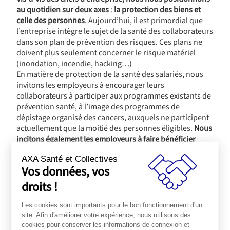
au quotidien sur deux axes
:
la protection des biens et
celle des personnes
. Aujourd’hui, il est primordial que
l’entreprise intègre le sujet de la santé des collaborateurs
dans son plan de prévention des risques. Ces plans ne
doivent plus seulement concerner le risque matériel
(inondation, incendie, hacking…)
En matière de protection de la santé des salariés, nous
invitons les employeurs à encourager leurs
collaborateurs à participer aux programmes existants de
prévention santé, à l’image des programmes de
dépistage organisé des cancers, auxquels ne participent
actuellement que la moitié des personnes éligibles.
Nous
incitons également les employeurs à faire bénéficier
leurs salariés de bilans de santé réguliers.
Il convient de
AXA Santé et Collectives
ne plus seulement parler de prévention,
le moment est
Vos données, vos
venir d’agir
.
Pour une entreprise, avoir des collaborateurs en
droits !
meilleure santé, c’est un atout supplémentaire dans un
monde où le rythme des défis s’accélère. Si l’entreprise
Les cookies sont importants pour le bon fonctionnement d'un
n’intègre pas ces questions, elle se met volontairement
site. Afin d'améliorer votre expérience, nous utilisons des
en position de faiblesse par rapport à ses concurrents.
cookies pour conserver les informations de connexion et