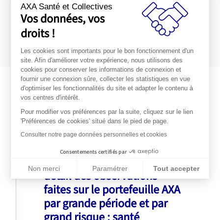
population active en 2020 et
AXA Santé et Collectives
Vos données, vos
du prolongement d’arrêts
de travail antérieurs à la
droits !
crise.
Les cookies sont importants pour le bon fonctionnement d'un
site. Afin d'améliorer votre expérience, nous utilisons des
cookies pour conserver les informations de connexion et
fournir une connexion sûre, collecter les statistiques en vue
d'optimiser les fonctionnalités du site et adapter le contenu à
vos centres d'intérêt.
Pour modifier vos préférences par la suite, cliquez sur le lien
'Préférences de cookies' situé dans le pied de page.
Consulter notre page données personnelles et cookies
Dans la note téléchargeable
Consentements certifiés par
ci-dessous, je présente le
Non merci
Paramétrer
Tout accepter
détail des observations
Plateforme de Gestion du Consentement : Personnalisez vos Op
Axeptio consent
faites sur le portefeuille AXA
Notre plateforme vous permet d'adapter et de gérer vos paramèt
par grande période et par
grand risque : santé