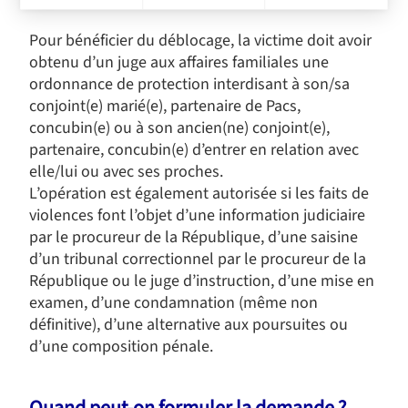
Consent Management Platform: Personalize Your Options
Axeptio consent
Our platform empowers you to tailor and manage your privacy s
Pour bénéficier du déblocage, la victime doit avoir
obtenu d’un juge aux affaires familiales une
ordonnance de protection interdisant à son/sa
conjoint(e) marié(e), partenaire de Pacs,
concubin(e) ou à son ancien(ne) conjoint(e),
partenaire, concubin(e) d’entrer en relation avec
elle/lui ou avec ses proches.
L’opération est également autorisée si les faits de
violences font l’objet d’une information judiciaire
par le procureur de la République, d’une saisine
d’un tribunal correctionnel par le procureur de la
République ou le juge d’instruction, d’une mise en
examen, d’une condamnation (même non
définitive), d’une alternative aux poursuites ou
d’une composition pénale.