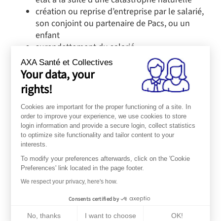
création ou reprise d’entreprise par le salarié,
son conjoint ou partenaire de Pacs, ou un
enfant
surendettement du salarié
invalidité du salarié, de son conjoint ou
AXA Santé et Collectives
partenaire de Pacs, d’un enfant
Your data, your
cessation du contrat de travail (licenciement,
rights!
démission)
décès du salarié, de son conjoint ou
Cookies are important for the proper functioning of a site. In
partenaire de Pacs
order to improve your experience, we use cookies to store
login information and provide a secure login, collect statistics
violences conjugales
to optimize site functionality and tailor content to your
interests.
To modify your preferences afterwards, click on the 'Cookie
Preferences' link located in the page footer.
We respect your privacy, here's how.
Consents certified by
Quelles conditions pour l’activer ?
No, thanks
I want to choose
OK!