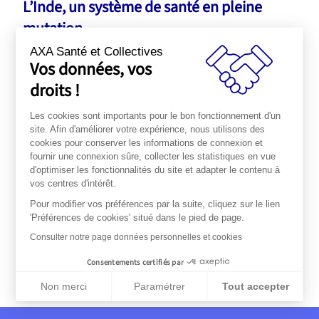
L’Inde, un système de santé en pleine
mutation
AXA Santé et Collectives
Avec 1,3 milliard d’habitants dont 50% a moins de
Vos données, vos
25 ans, l’Inde se prépare à un enjeu sanitaire
droits !
majeur : instaurer un régime d’assurance santé
universel pour tous les Indiens…
Les cookies sont importants pour le bon fonctionnement d'un
site. Afin d'améliorer votre expérience, nous utilisons des
cookies pour conserver les informations de connexion et
Lire l’article sur
Axalive.fr
fournir une connexion sûre, collecter les statistiques en vue
d'optimiser les fonctionnalités du site et adapter le contenu à
vos centres d'intérêt.
Pour modifier vos préférences par la suite, cliquez sur le lien
Actualité
'Préférences de cookies' situé dans le pied de page.
Actualité
Toutes les
suivante
précédente
actualités
Consulter notre page données personnelles et cookies
Partager
Consentements certifiés par
Non merci
Paramétrer
Tout accepter
Plateforme de Gestion du Consentement : Personnalisez vos Op
Axeptio consent