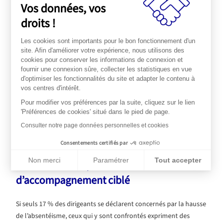
Vos données, vos
(63 %),
droits !
Services de soutien psychologique (56 %),
Bilans de santé et actions de dépistage (54
Les cookies sont importants pour le bon fonctionnement d'un
%),
site. Afin d'améliorer votre expérience, nous utilisons des
Accompagnement des salariés atteints de
cookies pour conserver les informations de connexion et
maladies chroniques (56 %).
fournir une connexion sûre, collecter les statistiques en vue
d'optimiser les fonctionnalités du site et adapter le contenu à
vos centres d'intérêt.
Ces résultats soulignent le rôle central des dispositifs de santé
Pour modifier vos préférences par la suite, cliquez sur le lien
et de prévoyance collectives, non seulement comme protection
'Préférences de cookies' situé dans le pied de page.
financière, mais aussi comme outils d’accompagnement et de
Consulter notre page données personnelles et cookies
prévention.
Consentements certifiés par
Non merci
Paramétrer
Tout accepter
Arrêts de travail, absentéisme : un besoin
Plateforme de Gestion du Consentement : Personnalisez vos Op
Axeptio consent
d’accompagnement ciblé
Notre plateforme vous permet d'adapter et de gérer vos paramèt
Si seuls 17 % des dirigeants se déclarent concernés par la hausse
de l’absentéisme, ceux qui y sont confrontés expriment des