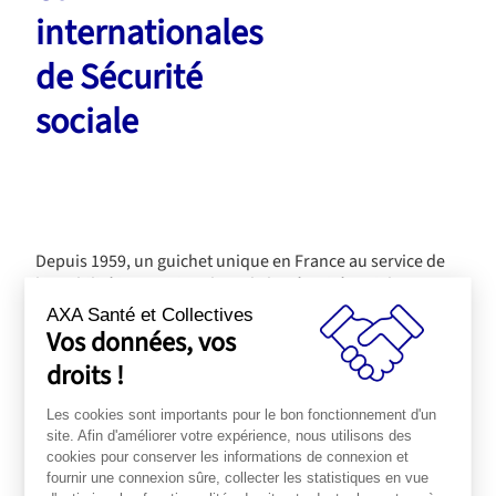
internationales
de Sécurité
sociale
Depuis 1959, un guichet unique en France au service de
la mobilité internationale et de la Sécurité sociale
AXA Santé et Collectives
Vos données, vos
Le CLEISS (centre des liaisons européennes et
droits !
internationales de Sécurité sociale) est un établissement
public national, notamment chargé d’informer sur la
Les cookies sont importants pour le bon fonctionnement d'un
protection sociale dans un contexte de mobilité
site. Afin d'améliorer votre expérience, nous utilisons des
internationale. Il est placé sous la double tutelle du
cookies pour conserver les informations de connexion et
fournir une connexion sûre, collecter les statistiques en vue
Ministre chargé de la Sécurité sociale et du Ministre