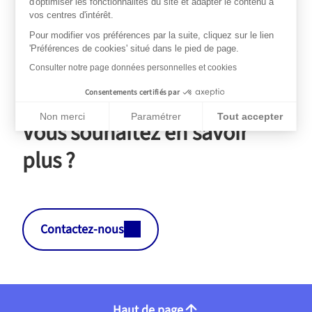
d'optimiser les fonctionnalités du site et adapter le contenu à
chargé du Budget.
vos centres d'intérêt.
Pour modifier vos préférences par la suite, cliquez sur le lien
PRODUIT PRÉCÉDENT
PRODUIT SUIVANT
'Préférences de cookies' situé dans le pied de page.
Consulter notre page données personnelles et cookies
Consentements certifiés par
Nos services AXA
Non merci
Paramétrer
Tout accepter
Vous souhaitez en savoir
Plateforme de Gestion du Consentement : Personnalisez vos Op
Axeptio consent
Notre plateforme vous permet d'adapter et de gérer vos paramèt
plus ?
Contactez-nous
Haut de page