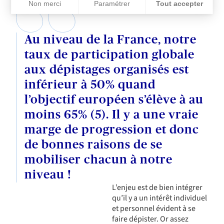
Non merci
Paramétrer
Tout accepter
Plateforme de Gestion du Consentement : Personnalisez vos Op
Axeptio consent
Notre plateforme vous permet d'adapter et de gérer vos paramèt
Au niveau de la France, notre
taux de participation globale
aux dépistages organisés est
inférieur à 50% quand
l’objectif européen s’élève à au
moins 65% (5). Il y a une vraie
marge de progression et donc
de bonnes raisons de se
mobiliser chacun à notre
niveau !
L’enjeu est de bien intégrer
qu’il y a un intérêt individuel
et personnel évident à se
faire dépister. Or assez