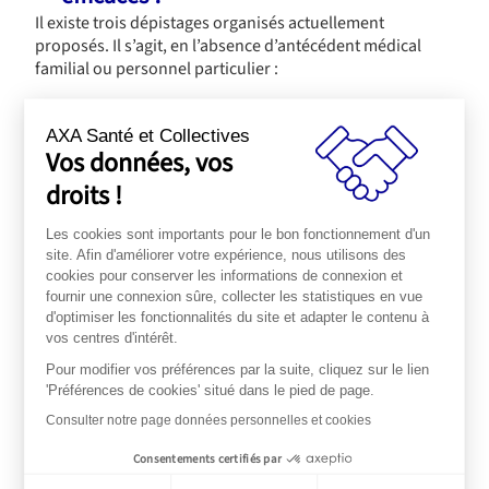
Il existe trois dépistages organisés actuellement
proposés. Il s’agit, en l’absence d’antécédent médical
familial ou personnel particulier :
Pour les femmes :
AXA Santé et Collectives
– à partir de 25 ans, du dépistage du cancer
Vos données, vos
du col de l’utérus
droits !
– et à partir de 50 ans, du dépistage du
cancer du sein, proposé tous les 2 ans
Les cookies sont importants pour le bon fonctionnement d'un
Pour les hommes et les femmes :
site. Afin d'améliorer votre expérience, nous utilisons des
– à partir de 50 ans du dépistage du cancer
cookies pour conserver les informations de connexion et
fournir une connexion sûre, collecter les statistiques en vue
colorectal, proposé tous les 2 ans
d'optimiser les fonctionnalités du site et adapter le contenu à
vos centres d'intérêt.
Aujourd’hui, malheureusement le dépistage du cancer
du sein est effectué par moins de 50% des femmes
Pour modifier vos préférences par la suite, cliquez sur le lien
éligibles et celui du col de l’utérus à près de 60 %. Le
'Préférences de cookies' situé dans le pied de page.
dépistage du cancer colorectal est quant à lui encore
Consulter notre page données personnelles et cookies
moins suivi avec seulement près de 35% de la population
éligible qui l’effectue (4).
Consentements certifiés par