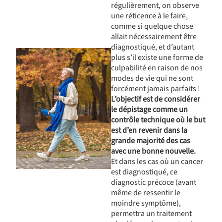
régulièrement, on observe
une réticence à le faire,
comme si quelque chose
allait nécessairement être
diagnostiqué, et d’autant
plus s’il existe une forme de
culpabilité en raison de nos
modes de vie qui ne sont
forcément jamais parfaits !
L’objectif est de considérer
le dépistage comme un
contrôle technique où le but
est d’en revenir dans la
grande majorité des cas
avec une bonne nouvelle.
Et dans les cas où un cancer
est diagnostiqué, ce
diagnostic précoce (avant
même de ressentir le
moindre symptôme),
permettra un traitement