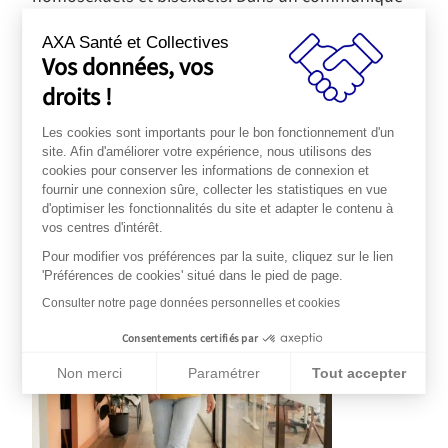
publié le 13 mai 2025, la Haute Autorité de santé
(HAS) recommande, après avoir analysé les
AXA Santé et Collectives
Vos données, vos
données d’efficacité et de sécurité des vaccins
droits !
contre les HPV, d’
étendre le rattrapage vaccinal à
toutes les femmes et à tous les hommes de moins
Les cookies sont importants pour le bon fonctionnement d'un
de 27 ans
.
site. Afin d'améliorer votre expérience, nous utilisons des
cookies pour conserver les informations de connexion et
Comment se déroule la vaccination pour
fournir une connexion sûre, collecter les statistiques en vue
d'optimiser les fonctionnalités du site et adapter le contenu à
les salariés de moins de 27 ans ?
vos centres d'intérêt.
Pour modifier vos préférences par la suite, cliquez sur le lien
'Préférences de cookies' situé dans le pied de page.
Consulter notre page données personnelles et cookies
Consentements certifiés par
Non merci
Paramétrer
Tout accepter
Plateforme de Gestion du Consentement : Personnalisez vos Op
Axeptio consent
Notre plateforme vous permet d'adapter et de gérer vos paramèt