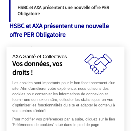
HSBC et AXA présentent une nouvelle offre PER
Obligatoire
HSBC et AXA présentent une nouvelle
offre PER Obligatoire
La loi PACTE¹ du 22 mai 2019,
œuvre à une réorganisation du
marché de l’épargne retraite et offre de nouvelles opportunités
AXA Santé et Collectives
Vos données, vos
pour les entreprises
ainsi que pour les salariés. En vue de
compléter son offre, HSBC, qui est l’un des acteurs historiques
droits !
en matière d’Epargne salariale, a décidé de s’associer
à AXA,
Les cookies sont importants pour le bon fonctionnement d'un
leader de l’épargne retraite
. Découvrez en plus sur ce
site. Afin d'améliorer votre expérience, nous utilisons des
partenariat dans cet article AXA Live.
cookies pour conserver les informations de connexion et
fournir une connexion sûre, collecter les statistiques en vue
¹
Loi PACTE = Loi pour la croissance et la transformation des
d'optimiser les fonctionnalités du site et adapter le contenu à
vos centres d'intérêt.
entreprises
Pour modifier vos préférences par la suite, cliquez sur le lien
Lire l’article sur
Axalive.fr
'Préférences de cookies' situé dans le pied de page.