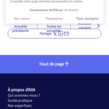
Consulter notre page données personnelles et cookies
Consentements certifiés par
Non merci
Paramétrer
Tout accepter
Actualité
Plateforme de Gestion du Consentement : Personnalisez vos Op
Actualité
Toutes les
Axeptio consent
suivante
Notre plateforme vous permet d'adapter et de gérer vos paramèt
précédente
actualités
Partager
Haut de page
À propos d’AXA
Qui sommes-nous ?
Guide pratique
Nos expertises