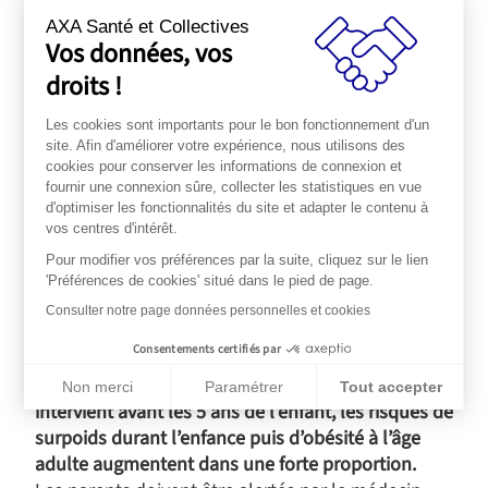
AXA Santé et Collectives
30 – 35
obésité modérée
Vos données, vos
droits !
35 – 40
obésité sévère
Les cookies sont importants pour le bon fonctionnement d'un
≥ 40
obésité morbide
site. Afin d'améliorer votre expérience, nous utilisons des
cookies pour conserver les informations de connexion et
fournir une connexion sûre, collecter les statistiques en vue
d'optimiser les fonctionnalités du site et adapter le contenu à
vos centres d'intérêt.
Pour modifier vos préférences par la suite, cliquez sur le lien
'Préférences de cookies' situé dans le pied de page.
Consulter notre page données personnelles et cookies
Le rebond d’adiposité précoce
correspond à une
Consentements certifiés par
remontée de l’IMC. Celle-ci est tout à fait normale
vers l’âge de 5-6 ans. Néanmoins,
si le rebond
Non merci
Paramétrer
Tout accepter
intervient avant les 5 ans de l’enfant, les risques de
Plateforme de Gestion du Consentement : Personnalisez vos Op
Axeptio consent
surpoids durant l’enfance puis d’obésité à l’âge
Notre plateforme vous permet d'adapter et de gérer vos paramèt
adulte augmentent dans une forte proportion.