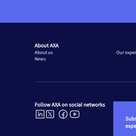
– Hors Union Européenne : S
frais réels dans la limite de
La complémentaire santé in
réserve de la prise en char
Lire la suite
About AXA
About us
Our exper
News
Follow AXA on social networks
Subs
exper