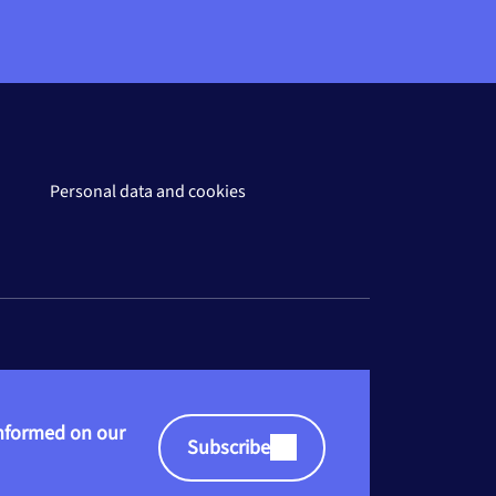
harge à hauteur de 27% des
 complémentaire Santé sous
BR) à 35 €.
Personal data and cookies
informed on our
Subscribe