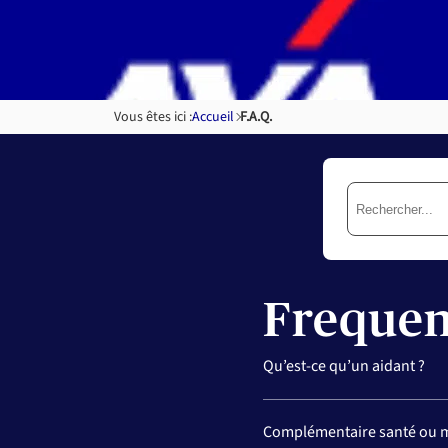
Skip to
content
Vous êtes ici :
Accueil
F.A.Q.
Frequen
Qu’est-ce qu’un aidant ?
Quelle est la définition ré
Complémentaire santé ou mut