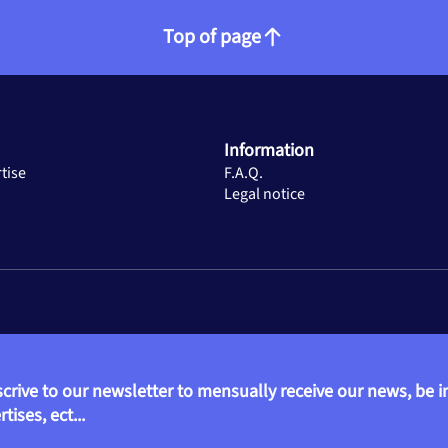
euls les tests à caractère médical urgent et inopiné sont pris en c
Top of page
 35€ par la Sécurité sociale.
tervient selon la garantie « Analyses remboursées SS » du contrat
ge de la Sécurité sociale, sur la base d’une Base de Remboursement (
Information
tise
F.A.Q.
Legal notice
crive to our newsletter to mensually receive our news, be 
tises, ect...