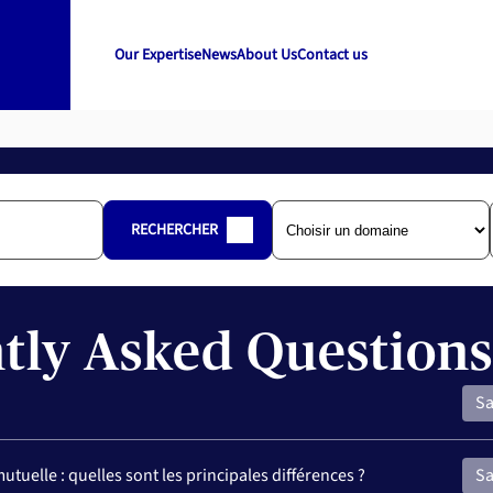
Our Expertise
News
About Us
Contact us
RECHERCHER
tly Asked Question
Sa
glementaire d’un aidant ? Un proche aidant est défini comme étant «
uelle : quelles sont les principales différences ?
Sa